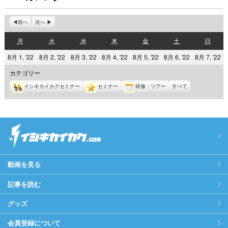
前へ
次へ
月
火
水
木
金
土
日
月
火
水
木
金
土
日
曜
曜
曜
曜
曜
曜
曜
2022
2022
2022
2022
2022
2022
2
8月 1, '22
8月 2, '22
8月 3, '22
8月 4, '22
8月 5, '22
8月 6, '22
8月 7, '22
日
日
日
日
日
日
日
年
年
年
年
年
年
年
カテゴリー
8
8
8
8
8
8
8
イシキカイカクセミナー
セミナー
研修・ツアー
すべて
月
月
月
月
月
月
月
1
2
3
4
5
6
7
日
日
日
日
日
日
日
動画を見る
記事を読む
グッズ
会員登録について