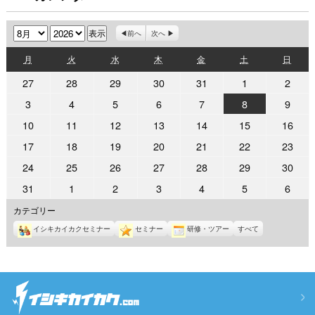
月
年
前へ
次へ
月
火
水
木
金
土
日
月
火
水
木
金
土
日
曜
曜
曜
曜
曜
曜
曜
2026
2026
2026
2026
2026
2026
2026
27
28
29
30
31
1
2
日
日
日
日
日
日
日
年
年
年
年
年
年
年
2026
2026
2026
2026
2026
2026
2026
3
4
5
6
7
8
9
7
7
7
7
7
8
8
年
年
年
年
年
年
年
2026
2026
2026
2026
2026
2026
2026
10
11
12
13
14
15
16
月
月
月
月
月
月
月
8
8
8
8
8
8
8
年
年
年
年
年
年
年
27
28
29
30
31
1
2
2026
2026
2026
2026
2026
2026
2026
17
18
19
20
21
22
23
月
月
月
月
月
月
月
8
8
8
8
8
8
8
日
日
日
日
日
日
日
年
年
年
年
年
年
年
3
4
5
6
7
8
9
2026
2026
2026
2026
2026
2026
2026
24
25
26
27
28
29
30
月
月
月
月
月
月
月
8
8
8
8
8
8
8
日
日
日
日
日
日
日
年
年
年
年
年
年
年
10
11
12
13
14
15
16
2026
2026
2026
2026
2026
2026
2026
31
1
2
3
4
5
6
月
月
月
月
月
月
月
8
8
8
8
8
8
8
日
日
日
日
日
日
日
年
年
年
年
年
年
年
17
18
19
20
21
22
23
カテゴリー
月
月
月
月
月
月
月
8
9
9
9
9
9
9
日
日
日
日
日
日
日
24
25
26
27
28
29
30
イシキカイカクセミナー
セミナー
研修・ツアー
すべて
月
月
月
月
月
月
月
日
日
日
日
日
日
日
31
1
2
3
4
5
6
日
日
日
日
日
日
日