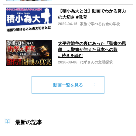
【積小為大とは】動画でわかる努力
の大切さ #教育
2022-04-15
家族で学べるお金の学校
太平洋戦争の裏にあった「聖書の思
想」…聖書が与えた日本への影
...続きを読む
2026-08-06
ねずさんの文明探求
動画一覧を見る
最新の記事