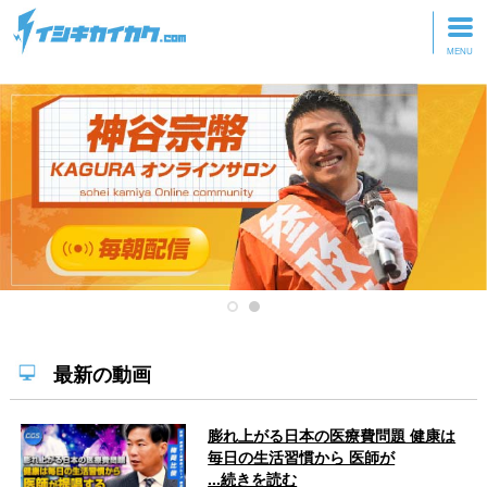
トップページ
動画を見る
記事を読む
セミナーに参加
研修・ツアーに参加
グッズ
最新の動画
膨れ上がる日本の医療費問題 健康は
毎日の生活習慣から 医師が
...続きを読む