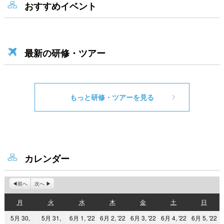
おすすめイベント
最新の研修・ツアー
もっと研修・ツアーを見る
カレンダー
前へ
次へ
月
火
水
木
金
土
日
月
火
水
木
金
土
日
曜
曜
曜
曜
曜
曜
曜
2022
2022
2022
2022
2
5月 30,
5月 31,
6月 1, '22
6月 2, '22
6月 3, '22
6月 4, '22
6月 5, '22
日
日
日
日
日
日
日