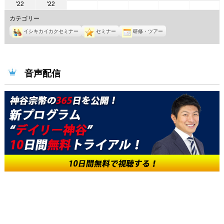
2022
2022
'22
'22
年
年
年
年
年
年
年
6
6
6
6
6
カテゴリー
5
5
月
月
月
月
月
イシキカイカクセミナー
セミナー
研修・ツアー
月
月
1
2
3
4
5
30
31
日
日
日
日
日
日
日
音声配信