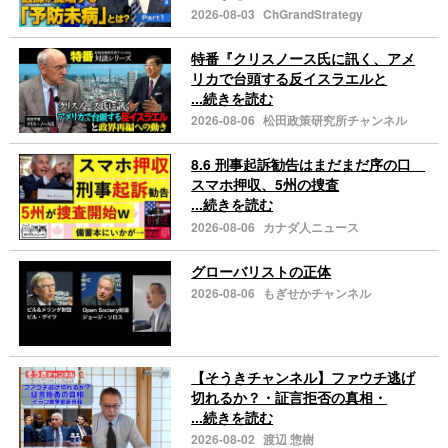
2026-08-03
ChGrandStrategy
特番『クリスノース氏に訊く、アメ
リカで台頭する反イスラエルと
...続きを読む
2026-08-06
松田政策研究所チャンネル
8.6 刑事起訴勧告はまだまだ序の口
スマホ押収、5州の捜査
...続きを読む
2026-08-06
カナダ人ニュース
グローバリストの正体
2026-08-06
もぎせかチャンネル
【そうきチャンネル】ファウチ逃げ
切れるか？・証言拒否の真相・
...続きを読む
2026-08-02
渡辺 惣樹