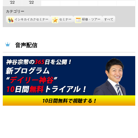
2022
2022
'22
'22
年
年
年
年
年
年
年
6
6
6
6
6
カテゴリー
5
5
月
月
月
月
月
イシキカイカクセミナー
セミナー
研修・ツアー
すべて
月
月
1
2
3
4
5
30
31
日
日
日
日
日
日
日
音声配信