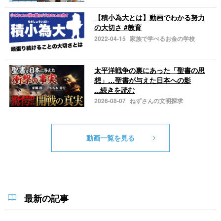
【積小為大とは】動画でわかる努力
の大切さ #教育
2022-04-15
家族で学べるお金の学校
太平洋戦争の裏にあった「聖書の思
想」…聖書が与えた日本への影
...続きを読む
2026-08-07
ねずさんの文明探求
動画一覧を見る
最新の記事