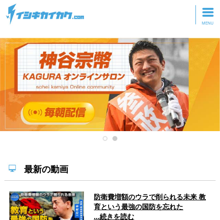
トップページ
動画を見る
記事を読む
セミナーに参加
研修・ツアーに参加
グッズ
最新の動画
防衛費増額のウラで削られる未来 教
育という最強の国防を忘れた
...続きを読む