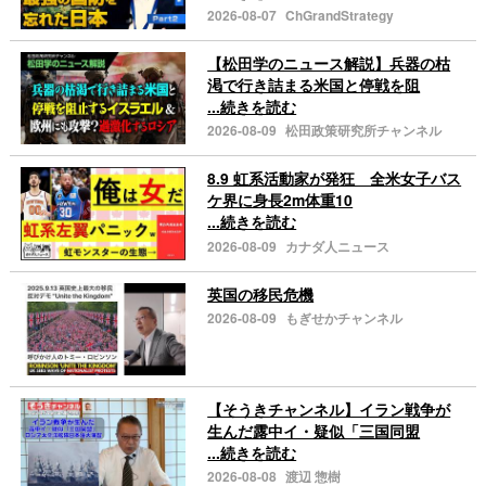
2026-08-07
ChGrandStrategy
【松田学のニュース解説】兵器の枯
渇で行き詰まる米国と停戦を阻
...続きを読む
2026-08-09
松田政策研究所チャンネル
8.9 虹系活動家が発狂 全米女子バス
ケ界に身長2m体重10
...続きを読む
2026-08-09
カナダ人ニュース
英国の移民危機
2026-08-09
もぎせかチャンネル
【そうきチャンネル】イラン戦争が
生んだ露中イ・疑似「三国同盟
...続きを読む
2026-08-08
渡辺 惣樹