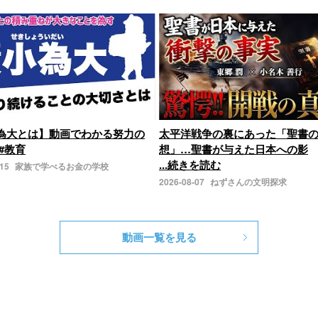
為大とは】動画でわかる努力の
太平洋戦争の裏にあった「聖書
#教育
想」…聖書が与えた日本への影
...続きを読む
-15
家族で学べるお金の学校
2026-08-07
ねずさんの文明探求
動画一覧を見る