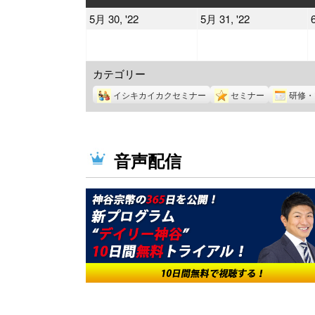
曜
曜
2022
2022
5月 30, '22
5月 31, '22
日
日
年
年
5
5
カテゴリー
月
月
30
31
イシキカイカクセミナー
セミナー
研修・
日
日
音声配信