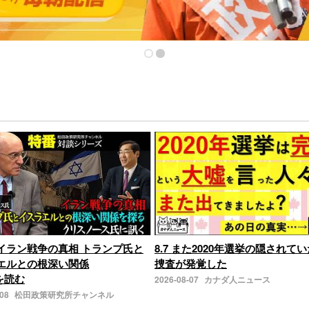
イラン戦争の真相 トランプ氏と
8.7 また2020年選挙の隠されてい
エルとの根深い関係
捜査が発覚した
きを読む
2026-08-07
カナダ人ニュース
-08
松田政策研究所チャンネル