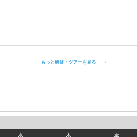
もっと研修・ツアーを見る
水
木
金
水
木
金