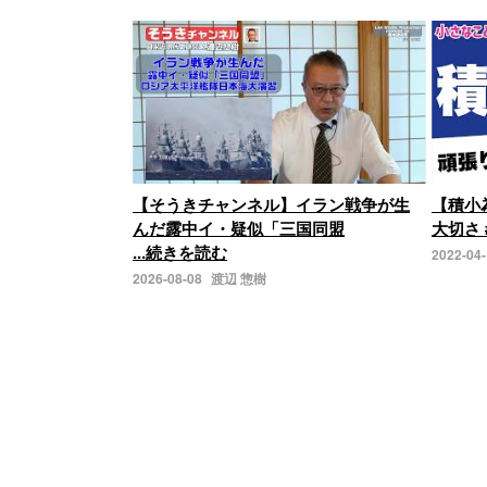
【そうきチャンネル】イラン戦争が生
【積小
んだ露中イ・疑似「三国同盟
大切さ 
...続きを読む
2022-04
2026-08-08
渡辺 惣樹