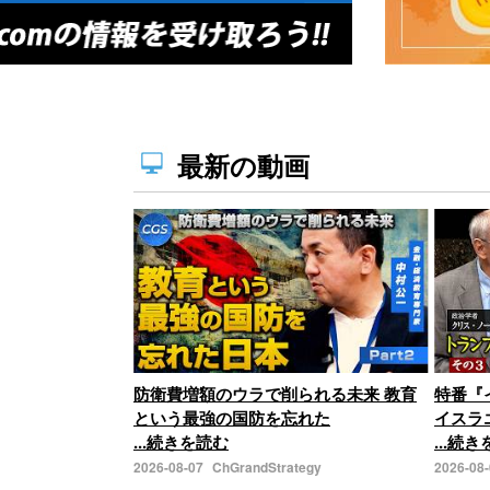
最新の動画
防衛費増額のウラで削られる未来 教育
特番『
という最強の国防を忘れた
イスラ
...続きを読む
...続
2026-08-07
ChGrandStrategy
2026-08