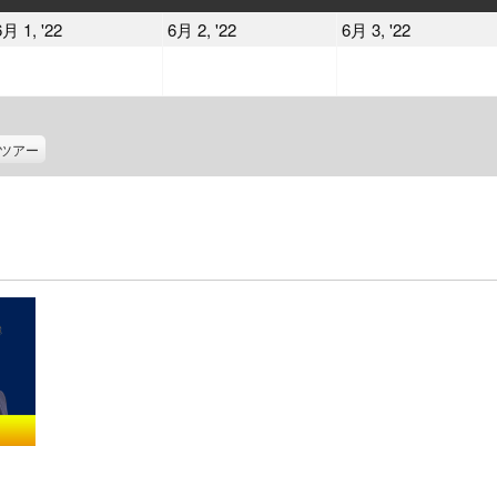
曜
曜
曜
2022
2022
2022
6月 1, '22
6月 2, '22
6月 3, '22
日
日
日
年
年
年
6
6
6
月
月
月
1
2
3
ツアー
日
日
日