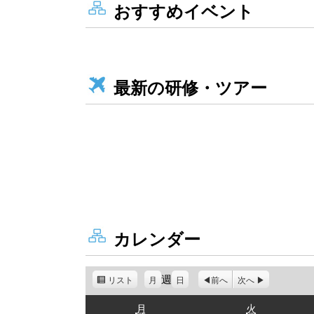
おすすめイベント
最新の研修・ツアー
カレンダー
週
リスト
表
月
日
前へ
次へ
示
月
火
月
火