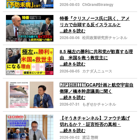
2026-08-03
ChGrandStrategy
特番『クリスノース氏に訊く、アメ
リカで台頭する反イスラエルと
...続きを読む
2026-08-06
松田政策研究所チャンネル
8.5 極左の勝利に共和党が歓喜する理
由 米国を救う救世主に
...続きを読む
2026-08-05
カナダ人ニュース
🇯🇵🇬🇧🇮🇹GCAP計画と航空宇宙自
衛隊／橋本幹彦議員に聞く
...続きを読む
2026-07-31
もぎせかチャンネル
【そうきチャンネル】ファウチ逃げ
切れるか？・証言拒否の真相・
...続きを読む
2026-08-02
渡辺 惣樹