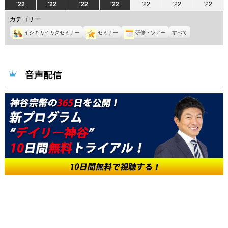
2022
2022
2022
2022
2022
2022
2022
'22
'22
'22
'22
'22
'22
'22
年
年
年
年
年
年
年
カテゴリー
5
5
5
5
5
5
5
イシキカイカクセミナー
セミナー
研修・ツアー
すべて
月
月
月
月
月
月
月
23
24
25
26
27
28
29
日
日
日
日
日
日
日
音声配信