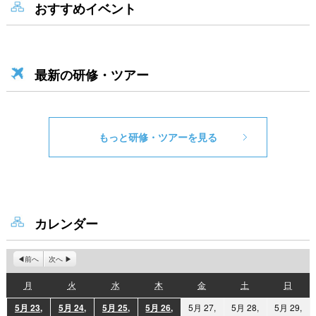
おすすめイベント
最新の研修・ツアー
もっと研修・ツアーを見る
カレンダー
前へ
次へ
月
火
水
木
金
土
日
月
火
水
木
金
土
日
曜
曜
曜
曜
曜
曜
曜
5月 23,
5月 24,
5月 25,
5月 26,
5月 27,
5月 28,
5月 29,
日
日
日
日
日
日
日