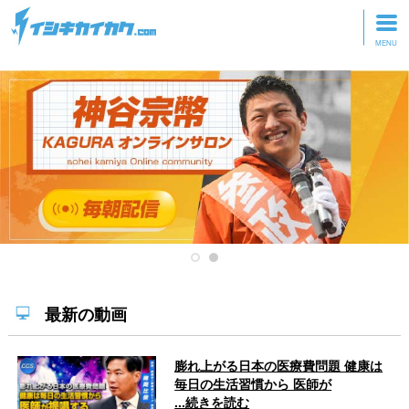
トップページ
動画を見る
記事を読む
セミナーに参加
研修・ツアーに参加
グッズ
最新の動画
膨れ上がる日本の医療費問題 健康は
毎日の生活習慣から 医師が
...続きを読む