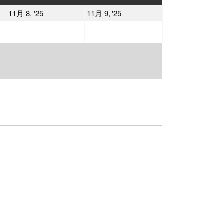
曜
曜
2025
2025
11月 8, '25
11月 9, '25
日
日
年
年
11
11
月
月
8
9
日
日