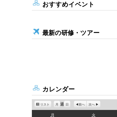
おすすめイベント
最新の研修・ツアー
カレンダー
週
リスト
表
月
日
前へ
次へ
示
月
火
月
火