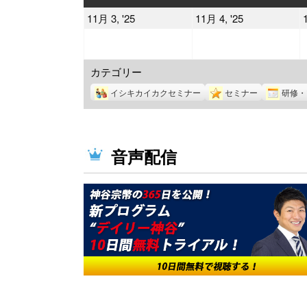
曜
曜
2025
2025
11月 3, '25
11月 4, '25
日
日
年
年
11
11
カテゴリー
月
月
3
4
イシキカイカクセミナー
セミナー
研修・
日
日
音声配信