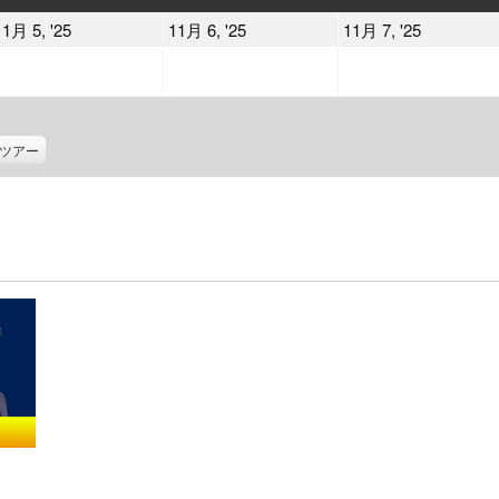
曜
曜
曜
2025
2025
2025
11月 5, '25
11月 6, '25
11月 7, '25
日
日
日
年
年
年
11
11
11
月
月
月
5
6
7
ツアー
日
日
日