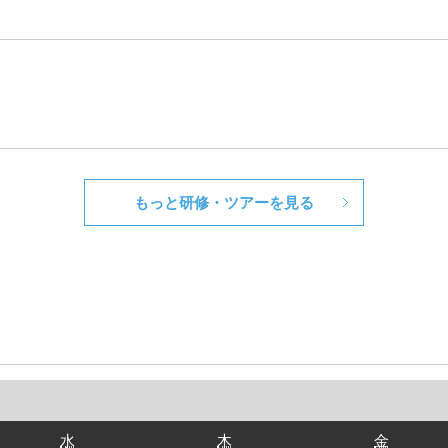
もっと研修・ツアーを見る
水
木
金
水
木
金