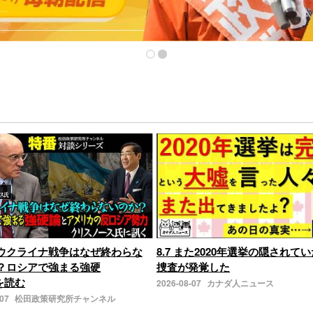
ウクライナ戦争はなぜ終わらな
8.7 また2020年選挙の隠されてい
？ロシアで強まる強硬
捜査が発覚した
きを読む
2026-08-07
カナダ人ニュース
-07
松田政策研究所チャンネル