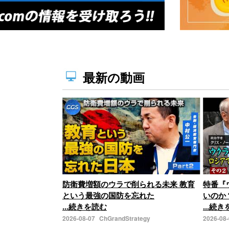
最新の動画
防衛費増額のウラで削られる未来 教育
特番『
という最強の国防を忘れた
いのか
...続きを読む
...続
2026-08-07
ChGrandStrategy
2026-08