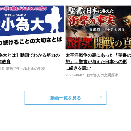
為大とは】動画でわかる努力の
太平洋戦争の裏にあった「聖書
#教育
想」…聖書が与えた日本への影
...続きを読む
-15
家族で学べるお金の学校
2026-08-07
ねずさんの文明探求
動画一覧を見る