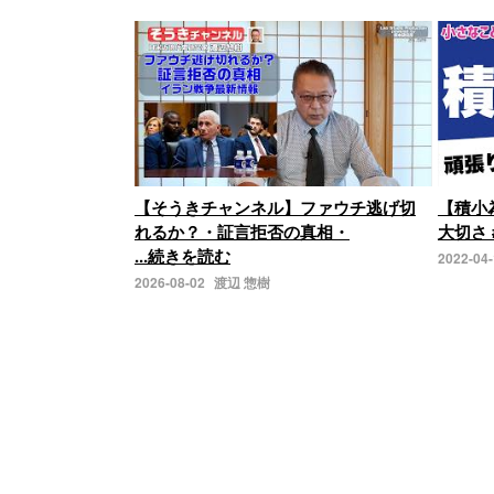
【そうきチャンネル】ファウチ逃げ切
【積小
れるか？・証言拒否の真相・
大切さ 
...続きを読む
2022-04
2026-08-02
渡辺 惣樹