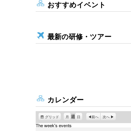
おすすめイベント
最新の研修・ツアー
カレンダー
週
グリッド
表
月
日
前へ
次へ
示
The week's events