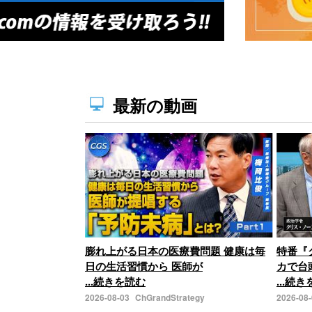
最新の動画
膨れ上がる日本の医療費問題 健康は毎
特番『
日の生活習慣から 医師が
カで台
...続きを読む
...続
2026-08-03
ChGrandStrategy
2026-08