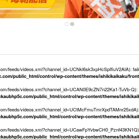
e.com/feeds/videos.xml?channel_id=UCNkl6sk3xpHcSpIfiuV2AIA): fail
c.com/public_html/control/wp-content/themes/ishikikaikaku/fron
e.com/feeds/videos.xml?channel_id=UCAN0E9cZN7n22Ka1-TuVb-Q): fai
eckaubhp5c.com/public_html/control/wp-content/themes/ishikikai
be.com/feeds/videos.xml?channel_id=UCtMcFmuTmrXpdTAMnr25xdA): fa
eckaubhp5c.com/public_html/control/wp-content/themes/ishikikai
be.com/feeds/videos.xml?channel_id=UCawFpYvbwCH0_Pznf43KN1Q): fa
eckaubhp5c.com/public_html/control/wp-content/themes/ishikikai