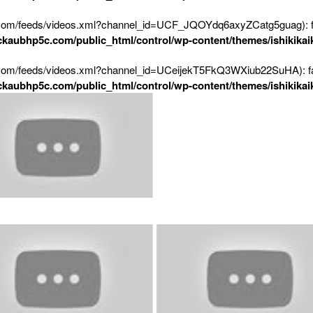
e.com/feeds/videos.xml?channel_id=UCF_JQOYdq6axyZCatg5guag): fai
eckaubhp5c.com/public_html/control/wp-content/themes/ishikikai
e.com/feeds/videos.xml?channel_id=UCeijekT5FkQ3WXiub22SuHA): fai
eckaubhp5c.com/public_html/control/wp-content/themes/ishikikai