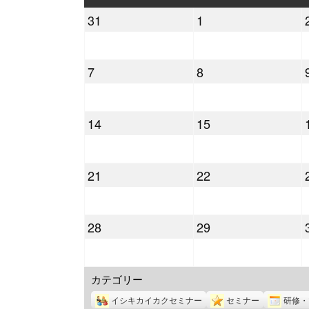
曜
曜
2026
2026
31
1
日
日
年
年
8
9
2026
2026
7
8
月
月
年
年
31
1
9
9
日
日
2026
2026
14
15
月
月
年
年
7
8
9
9
日
日
2026
2026
21
22
月
月
年
年
14
15
9
9
日
日
2026
2026
28
29
月
月
年
年
21
22
9
9
日
日
カテゴリー
月
月
28
29
イシキカイカクセミナー
セミナー
研修・