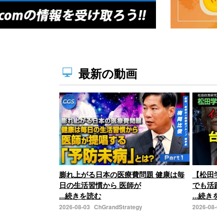
最新の動画
膨れ上がる日本の医療費問題 健康は毎
【松田
日の生活習慣から 医師が
でも活
...続きを読む
...続
2026-08-03
ChGrandStrategy
2026-08