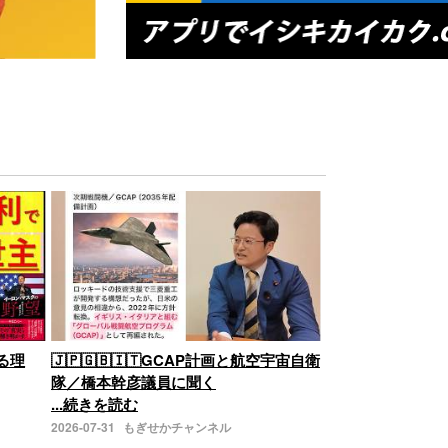
る理
🇯🇵🇬🇧🇮🇹GCAP計画と航空宇宙自衛
隊／橋本幹彦議員に聞く
...続きを読む
2026-07-31
もぎせかチャンネル