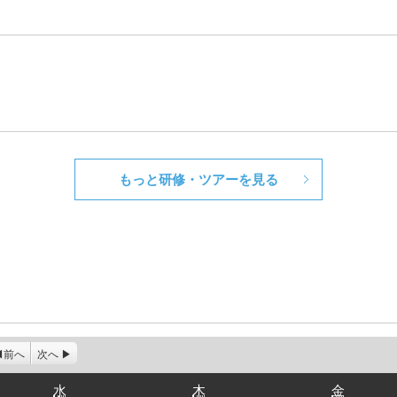
もっと研修・ツアーを見る
前へ
次へ
水
木
金
水
木
金