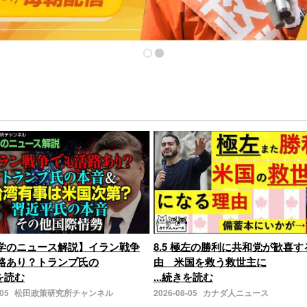
学のニュース解説】イラン戦争
8.5 極左の勝利に共和党が歓喜す
路あり？トランプ氏の
由 米国を救う救世主に
きを読む
...続きを読む
-05
松田政策研究所チャンネル
2026-08-05
カナダ人ニュース