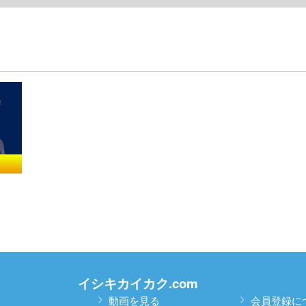
日
日
日
イシキカイカク.com
動画を見る
会員登録に