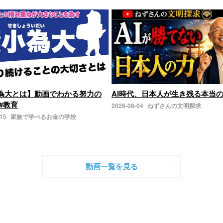
為大とは】動画でわかる努力の
AI時代、日本人が生き残る本当
#教育
2026-08-04
ねずさんの文明探求
-15
家族で学べるお金の学校
動画一覧を見る