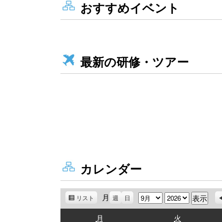
おすすめイベント
最新の研修・ツアー
カレンダー
月
月
年
リスト
表
週
日
示
月
火
月
火