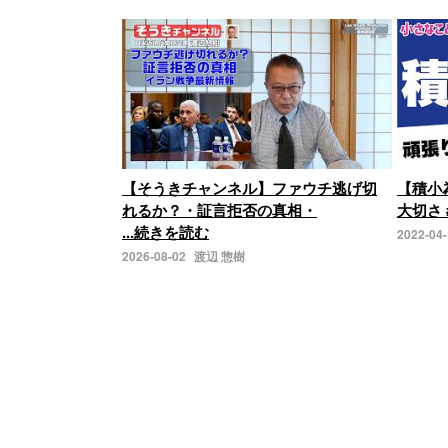
【そうきチャンネル】ファウチ逃げ切
【積小
れるか？・証言拒否の真相・
大切さ 
...続きを読む
2022-04
2026-08-02
渡辺 惣樹