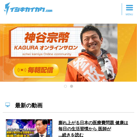
トップページ
動画を見る
記事を読む
セミナーに参加
研修・ツアーに参加
グッズ
最新の動画
膨れ上がる日本の医療費問題 健康は
毎日の生活習慣から 医師が
...続きを読む