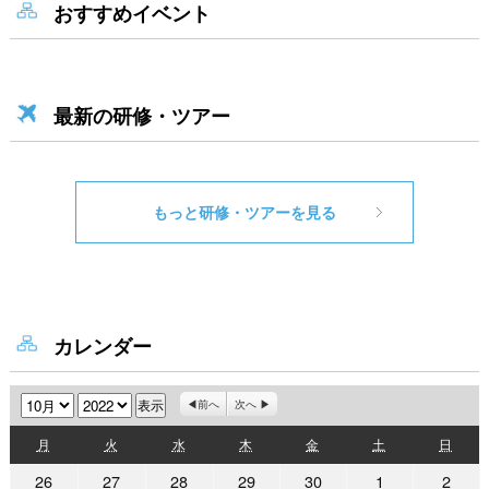
おすすめイベント
最新の研修・ツアー
もっと研修・ツアーを見る
カレンダー
月
年
前へ
次へ
月
火
水
木
金
土
日
月
火
水
木
金
土
日
曜
曜
曜
曜
曜
曜
曜
2022
2022
2022
2022
2022
2022
2022
26
27
28
29
30
1
2
日
日
日
日
日
日
日