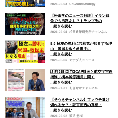
2026-08-03
ChGrandStrategy
【松田学のニュース解説】イラン戦
争でも活路あり？トランプ氏の
...続きを読む
2026-08-05
松田政策研究所チャンネル
8.5 極左の勝利に共和党が歓喜する理
由 米国を救う救世主に
...続きを読む
2026-08-05
カナダ人ニュース
🇯🇵🇬🇧🇮🇹GCAP計画と航空宇宙自
衛隊／橋本幹彦議員に聞く
...続きを読む
2026-07-31
もぎせかチャンネル
【そうきチャンネル】ファウチ逃げ
切れるか？・証言拒否の真相・
...続きを読む
2026-08-02
渡辺 惣樹