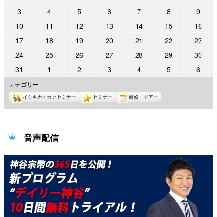
年
年
年
年
年
年
年
2022
2022
2022
2022
2022
2022
2022
3
4
5
6
7
8
9
9
9
9
9
9
10
10
年
年
年
年
年
年
年
2022
2022
2022
2022
2022
2022
2022
10
11
12
13
14
15
16
月
月
月
月
月
月
月
10
10
10
10
10
10
10
年
年
年
年
年
年
年
26
27
28
29
30
1
2
2022
2022
2022
2022
2022
2022
2022
17
18
19
20
21
22
23
月
月
月
月
月
月
月
10
10
10
10
10
10
10
日
日
日
日
日
日
日
年
年
年
年
年
年
年
3
4
5
6
7
8
9
2022
2022
2022
2022
2022
2022
2022
24
25
26
27
28
29
30
月
月
月
月
月
月
月
10
10
10
10
10
10
10
日
日
日
日
日
日
日
年
年
年
年
年
年
年
10
11
12
13
14
15
16
2022
2022
2022
2022
2022
2022
2022
31
1
2
3
4
5
6
月
月
月
月
月
月
月
10
10
10
10
10
10
10
日
日
日
日
日
日
日
年
年
年
年
年
年
年
17
18
19
20
21
22
23
カテゴリー
月
月
月
月
月
月
月
10
11
11
11
11
11
11
日
日
日
日
日
日
日
24
25
26
27
28
29
30
イシキカイカクセミナー
セミナー
研修・ツアー
月
月
月
月
月
月
月
日
日
日
日
日
日
日
31
1
2
3
4
5
6
日
日
日
日
日
日
日
音声配信