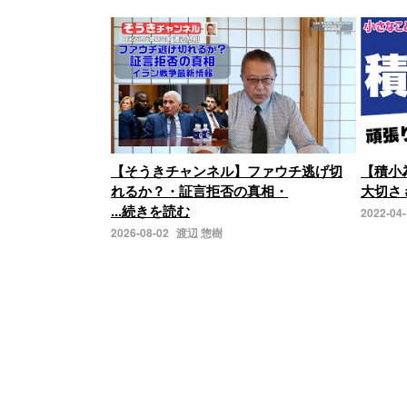
【そうきチャンネル】ファウチ逃げ切
【積小
れるか？・証言拒否の真相・
大切さ 
...続きを読む
2022-04
2026-08-02
渡辺 惣樹