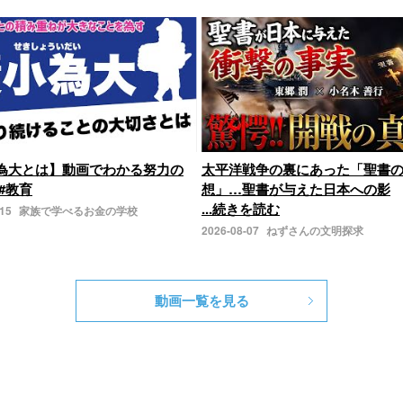
為大とは】動画でわかる努力の
太平洋戦争の裏にあった「聖書
#教育
想」…聖書が与えた日本への影
...続きを読む
-15
家族で学べるお金の学校
2026-08-07
ねずさんの文明探求
動画一覧を見る