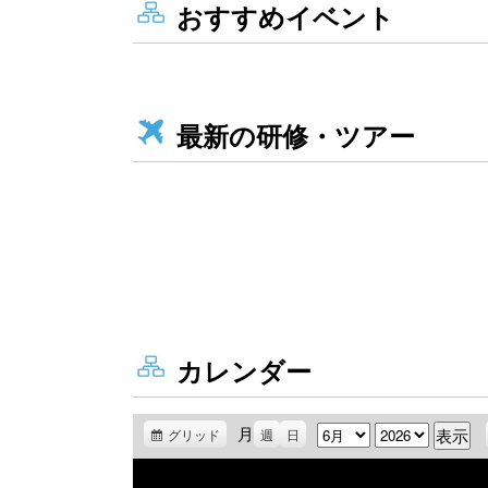
おすすめイベント
最新の研修・ツアー
カレンダー
月
月
年
グリッド
表
週
日
示