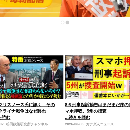
クリスノース氏に訊く その
8.6 刑事起訴勧告はまだまだ序
クライナ戦争はなぜ終わ
マホ押収、5州の捜査
きを読む
...続きを読む
-07
松田政策研究所チャンネル
2026-08-06
カナダ人ニュース