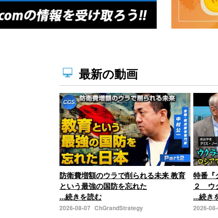
最新の動画
防衛費増額のウラで削られる未来 教育
特番『
という最強の国防を忘れた
２ ウ
...続きを読む
...続
2026-08-07
ChGrandStrategy
2026-08