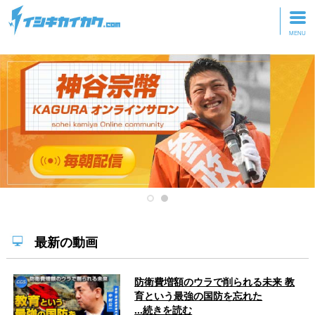
トップページ
動画を見る
記事を読む
セミナーに参加
研修・ツアーに参加
グッズ
最新の動画
防衛費増額のウラで削られる未来 教
育という最強の国防を忘れた
...続きを読む