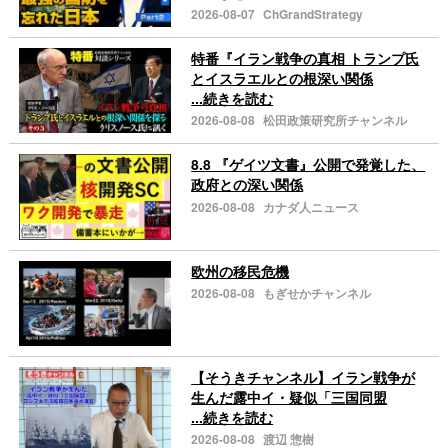
2026-08-07
ChGrandStrategy
特番『イラン戦争の真相 トランプ氏
とイスラエルとの根深い関係
...続きを読む
2026-08-08
松田政策研究所チャンネル
8.8 『ゲイツ文書』公開で発覚した、
政府との深い関係
2026-08-08
カナダ人ニュース
欧州の移民危機
2026-08-08
もぎせかチャンネル
【そうきチャンネル】イラン戦争が
生んだ露中イ・疑似「三国同盟
...続きを読む
2026-08-08
渡辺 惣樹