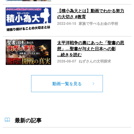
【積小為大とは】動画でわかる努力
の大切さ #教育
2022-04-15
家族で学べるお金の学校
太平洋戦争の裏にあった「聖書の思
想」…聖書が与えた日本への影
...続きを読む
2026-08-07
ねずさんの文明探求
動画一覧を見る
最新の記事