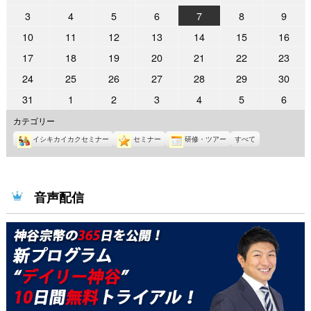
年
年
年
年
年
年
年
2026
2026
2026
2026
2026
2026
2026
3
4
5
6
7
8
9
7
7
7
7
7
8
8
年
年
年
年
年
年
年
2026
2026
2026
2026
2026
2026
2026
10
11
12
13
14
15
16
月
月
月
月
月
月
月
8
8
8
8
8
8
8
年
年
年
年
年
年
年
27
28
29
30
31
1
2
2026
2026
2026
2026
2026
2026
2026
17
18
19
20
21
22
23
月
月
月
月
月
月
月
8
8
8
8
8
8
8
日
日
日
日
日
日
日
年
年
年
年
年
年
年
3
4
5
6
7
8
9
2026
2026
2026
2026
2026
2026
2026
24
25
26
27
28
29
30
月
月
月
月
月
月
月
8
8
8
8
8
8
8
日
日
日
日
日
日
日
年
年
年
年
年
年
年
10
11
12
13
14
15
16
2026
2026
2026
2026
2026
2026
2026
31
1
2
3
4
5
6
月
月
月
月
月
月
月
8
8
8
8
8
8
8
日
日
日
日
日
日
日
年
年
年
年
年
年
年
17
18
19
20
21
22
23
カテゴリー
月
月
月
月
月
月
月
8
9
9
9
9
9
9
日
日
日
日
日
日
日
24
25
26
27
28
29
30
イシキカイカクセミナー
セミナー
研修・ツアー
すべて
月
月
月
月
月
月
月
日
日
日
日
日
日
日
31
1
2
3
4
5
6
日
日
日
日
日
日
日
音声配信