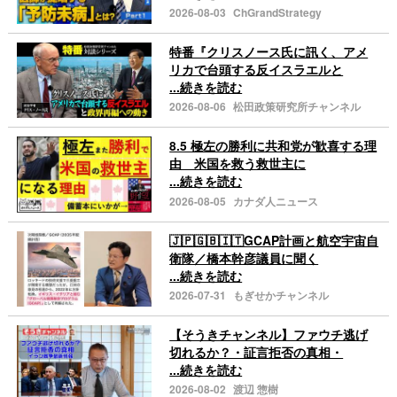
2026-08-03
ChGrandStrategy
特番『クリスノース氏に訊く、アメ
リカで台頭する反イスラエルと
...続きを読む
2026-08-06
松田政策研究所チャンネル
8.5 極左の勝利に共和党が歓喜する理
由 米国を救う救世主に
...続きを読む
2026-08-05
カナダ人ニュース
🇯🇵🇬🇧🇮🇹GCAP計画と航空宇宙自
衛隊／橋本幹彦議員に聞く
...続きを読む
2026-07-31
もぎせかチャンネル
【そうきチャンネル】ファウチ逃げ
切れるか？・証言拒否の真相・
...続きを読む
2026-08-02
渡辺 惣樹