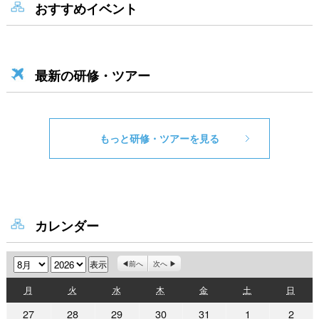
おすすめイベント
最新の研修・ツアー
もっと研修・ツアーを見る
カレンダー
月
年
前へ
次へ
月
火
水
木
金
土
日
月
火
水
木
金
土
日
曜
曜
曜
曜
曜
曜
曜
2026
2026
2026
2026
2026
2026
2026
27
28
29
30
31
1
2
日
日
日
日
日
日
日