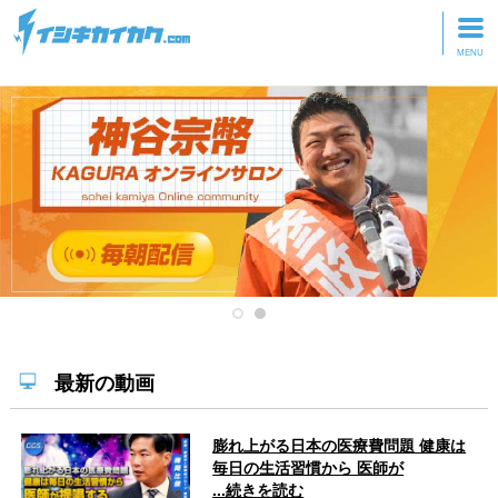
トップページ
動画を見る
記事を読む
セミナーに参加
研修・ツアーに参加
グッズ
最新の動画
膨れ上がる日本の医療費問題 健康は
毎日の生活習慣から 医師が
...続きを読む