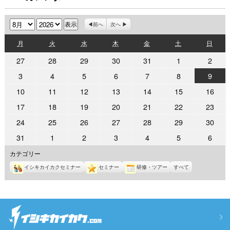
月
年
前へ
次へ
月
火
水
木
金
土
日
月
火
水
木
金
土
日
曜
曜
曜
曜
曜
曜
曜
2026
2026
2026
2026
2026
2026
2026
27
28
29
30
31
1
2
日
日
日
日
日
日
日
年
年
年
年
年
年
年
2026
2026
2026
2026
2026
2026
2026
3
4
5
6
7
8
9
7
7
7
7
7
8
8
年
年
年
年
年
年
年
2026
2026
2026
2026
2026
2026
2026
10
11
12
13
14
15
16
月
月
月
月
月
月
月
8
8
8
8
8
8
8
年
年
年
年
年
年
年
27
28
29
30
31
1
2
2026
2026
2026
2026
2026
2026
2026
17
18
19
20
21
22
23
月
月
月
月
月
月
月
8
8
8
8
8
8
8
日
日
日
日
日
日
日
年
年
年
年
年
年
年
3
4
5
6
7
8
9
2026
2026
2026
2026
2026
2026
2026
24
25
26
27
28
29
30
月
月
月
月
月
月
月
8
8
8
8
8
8
8
日
日
日
日
日
日
日
年
年
年
年
年
年
年
10
11
12
13
14
15
16
2026
2026
2026
2026
2026
2026
2026
31
1
2
3
4
5
6
月
月
月
月
月
月
月
8
8
8
8
8
8
8
日
日
日
日
日
日
日
年
年
年
年
年
年
年
17
18
19
20
21
22
23
カテゴリー
月
月
月
月
月
月
月
8
9
9
9
9
9
9
日
日
日
日
日
日
日
24
25
26
27
28
29
30
イシキカイカクセミナー
セミナー
研修・ツアー
すべて
月
月
月
月
月
月
月
日
日
日
日
日
日
日
31
1
2
3
4
5
6
日
日
日
日
日
日
日