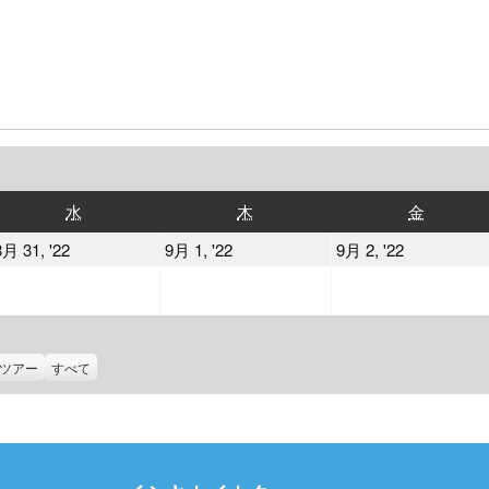
水
木
金
水
木
金
曜
曜
曜
2022
2022
2022
8月 31, '22
9月 1, '22
9月 2, '22
日
日
日
年
年
年
8
9
9
月
月
月
31
1
2
ツアー
すべて
日
日
日