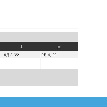
土
日
土
日
曜
曜
2022
2022
9月 3, '22
9月 4, '22
日
日
年
年
9
9
月
月
3
4
日
日