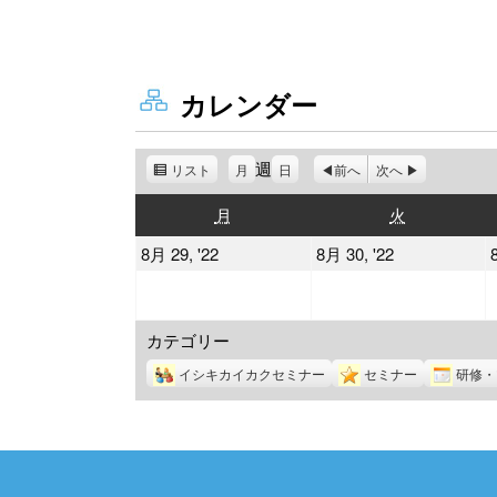
カレンダー
週
リスト
表
月
日
前へ
次へ
示
月
火
月
火
曜
曜
2022
2022
8月 29, '22
8月 30, '22
日
日
年
年
8
8
カテゴリー
月
月
29
30
イシキカイカクセミナー
セミナー
研修・
日
日