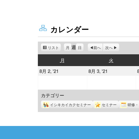
カレンダー
週
リスト
表
月
日
前へ
次へ
示
月
火
月
火
曜
曜
2021
2021
8月 2, '21
8月 3, '21
日
日
年
年
8
8
カテゴリー
月
月
2
3
イシキカイカクセミナー
セミナー
研修・
日
日