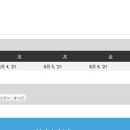
水
木
金
水
木
金
曜
曜
曜
2021
2021
2021
8月 4, '21
8月 5, '21
8月 6, '21
日
日
日
年
年
年
8
8
8
月
月
月
4
5
6
ツアー
すべて
日
日
日