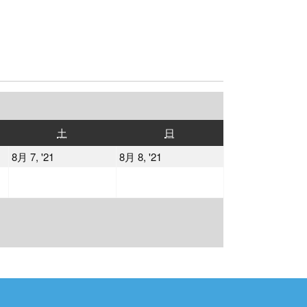
土
日
土
日
曜
曜
2021
2021
8月 7, '21
8月 8, '21
日
日
年
年
8
8
月
月
7
8
日
日