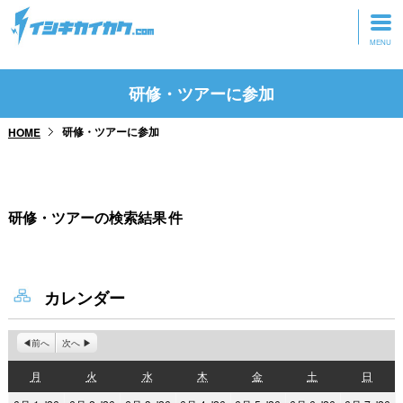
トップページ
研修・ツアーに参加
動画を見る
研修・ツアーに参加
HOME
記事を読む
セミナーに参加
研修・ツアーの検索結果
件
研修・ツアーに参加
グッズ
カレンダー
前へ
次へ
月
火
水
木
金
土
日
月
火
水
木
金
土
日
曜
曜
曜
曜
曜
曜
曜