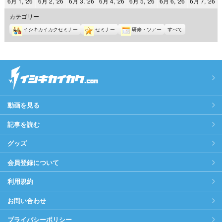
2026
2026
2026
2026
2026
2026
2
6月 1, '26
6月 2, '26
6月 3, '26
6月 4, '26
6月 5, '26
6月 6, '26
6月 7, '26
日
日
日
日
日
日
日
年
年
年
年
年
年
年
カテゴリー
6
6
6
6
6
6
6
イシキカイカクセミナー
セミナー
研修・ツアー
すべて
月
月
月
月
月
月
月
1
2
3
4
5
6
7
日
日
日
日
日
日
日
動画を見る
記事を読む
グッズ
会員登録について
利用規約
お問い合わせ
プライバシーポリシー