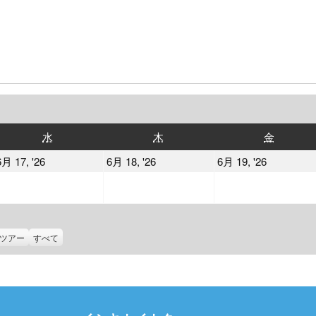
水
木
金
水
木
金
曜
曜
曜
2026
2026
2026
6月 17, '26
6月 18, '26
6月 19, '26
日
日
日
年
年
年
6
6
6
月
月
月
17
18
19
ツアー
すべて
日
日
日