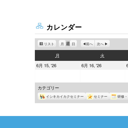
カレンダー
週
リスト
表
月
日
前へ
次へ
示
月
火
月
火
曜
曜
2026
2026
6月 15, '26
6月 16, '26
日
日
年
年
6
6
カテゴリー
月
月
15
16
イシキカイカクセミナー
セミナー
研修・
日
日