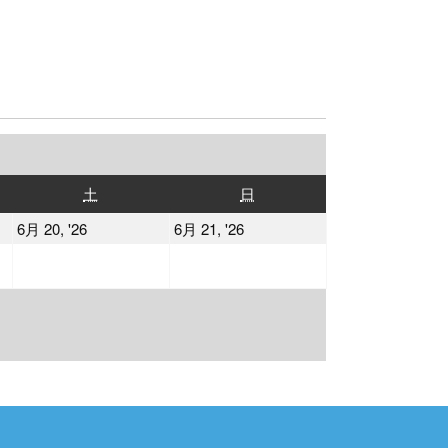
土
日
土
日
曜
曜
2026
2026
6月 20, '26
6月 21, '26
日
日
年
年
6
6
月
月
20
21
日
日