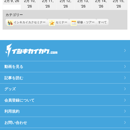
2026
2月 9, '26
2月 10,
2月 11,
2月 12,
2月 13,
2月 14,
2月 15,
日
日
日
日
日
日
日
2026
2026
2026
2026
2026
2026
'26
'26
'26
'26
'26
'26
年
年
年
年
年
年
年
2
カテゴリー
2
2
2
2
2
2
月
イシキカイカクセミナー
セミナー
研修・ツアー
すべて
月
月
月
月
月
月
9
10
11
12
13
14
15
日
日
日
日
日
日
日
動画を見る
記事を読む
グッズ
会員登録について
利用規約
お問い合わせ