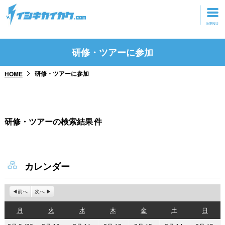
トップページ
研修・ツアーに参加
動画を見る
研修・ツアーに参加
HOME
記事を読む
セミナーに参加
研修・ツアーの検索結果
件
研修・ツアーに参加
グッズ
カレンダー
前へ
次へ
月
火
水
木
金
土
日
月
火
水
木
金
土
日
曜
曜
曜
曜
曜
曜
曜