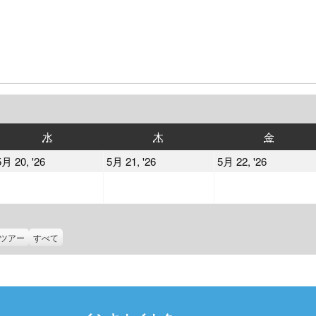
水
木
金
水
木
金
曜
曜
曜
2026
2026
2026
5月 20, '26
5月 21, '26
5月 22, '26
日
日
日
年
年
年
5
5
5
月
月
月
20
21
22
ツアー
すべて
日
日
日