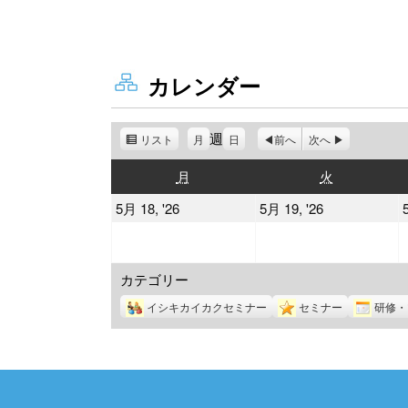
カレンダー
週
リスト
表
月
日
前へ
次へ
示
月
火
月
火
曜
曜
2026
2026
5月 18, '26
5月 19, '26
日
日
年
年
5
5
カテゴリー
月
月
18
19
イシキカイカクセミナー
セミナー
研修・
日
日