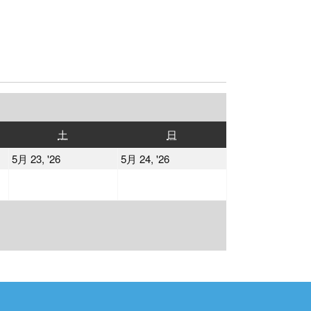
土
日
土
日
曜
曜
2026
2026
5月 23, '26
5月 24, '26
日
日
年
年
5
5
月
月
23
24
日
日