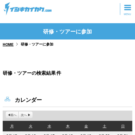
トップページ
研修・ツアーに参加
動画を見る
研修・ツアーに参加
HOME
記事を読む
セミナーに参加
研修・ツアーの検索結果
件
研修・ツアーに参加
グッズ
カレンダー
前へ
次へ
月
火
水
木
金
土
日
月
火
水
木
金
土
日
曜
曜
曜
曜
曜
曜
曜