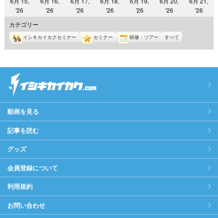
6月 15,
6月 16,
6月 17,
6月 18,
6月 19,
6月 20,
6月 21,
日
日
日
日
日
日
日
2026
2026
2026
2026
2026
2026
2026
'26
'26
'26
'26
'26
'26
'26
年
年
年
年
年
年
年
カテゴリー
6
6
6
6
6
6
6
イシキカイカクセミナー
セミナー
研修・ツアー
すべて
月
月
月
月
月
月
月
15
16
17
18
19
20
21
日
日
日
日
日
日
日
動画を見る
記事を読む
グッズ
会員登録について
利用規約
お問い合わせ