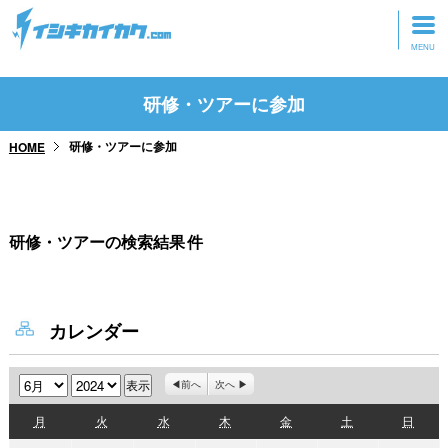
トップページ
研修・ツアーに参加
動画を見る
研修・ツアーに参加
HOME
記事を読む
セミナーに参加
研修・ツアーの検索結果
件
研修・ツアーに参加
グッズ
カレンダー
月
年
前へ
次へ
月
火
水
木
金
土
日
月
火
水
木
金
土
日
曜
曜
曜
曜
曜
曜
曜