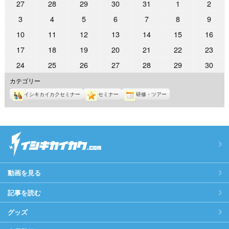
2024
2024
2024
2024
2024
2024
2024
27
28
29
30
31
1
2
日
日
日
日
日
日
日
年
年
年
年
年
年
年
2024
2024
2024
2024
2024
2024
2024
3
4
5
6
7
8
9
5
5
5
5
5
6
6
年
年
年
年
年
年
年
2024
2024
2024
2024
2024
2024
2024
10
11
12
13
14
15
16
月
月
月
月
月
月
月
6
6
6
6
6
6
6
年
年
年
年
年
年
年
27
28
29
30
31
1
2
2024
2024
2024
2024
2024
2024
2024
17
18
19
20
21
22
23
月
月
月
月
月
月
月
6
6
6
6
6
6
6
日
日
日
日
日
日
日
年
年
年
年
年
年
年
3
4
5
6
7
8
9
2024
2024
2024
2024
2024
2024
2024
24
25
26
27
28
29
30
月
月
月
月
月
月
月
6
6
6
6
6
6
6
日
日
日
日
日
日
日
年
年
年
年
年
年
年
10
11
12
13
14
15
16
カテゴリー
月
月
月
月
月
月
月
6
6
6
6
6
6
6
日
日
日
日
日
日
日
17
18
19
20
21
22
23
イシキカイカクセミナー
セミナー
研修・ツアー
月
月
月
月
月
月
月
日
日
日
日
日
日
日
24
25
26
27
28
29
30
日
日
日
日
日
日
日
動画を見る
記事を読む
グッズ