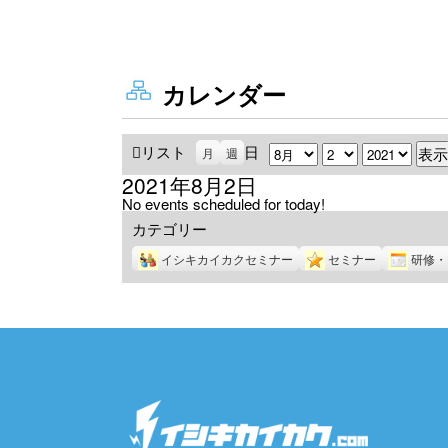
カレンダー
リスト
表
日
月
日
年
月
週
示
2021年8月2日
No events scheduled for today!
カテゴリー
イシキカイカクセミナー
セミナー
研修・