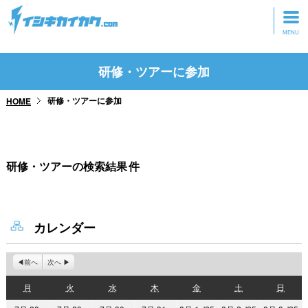
トップページ
研修・ツアーに参加
動画を見る
研修・ツアーに参加
HOME
記事を読む
セミナーに参加
研修・ツアーの検索結果
件
研修・ツアーに参加
グッズ
カレンダー
前へ
次へ
月
火
水
木
金
土
日
月
火
水
木
金
土
日
曜
曜
曜
曜
曜
曜
曜