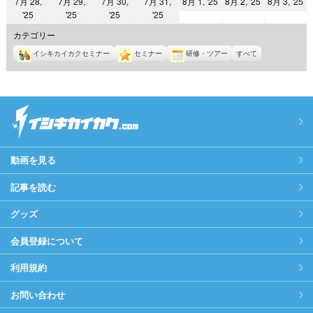
2025
2025
2
7月 28,
7月 29,
7月 30,
7月 31,
8月 1, '25
8月 2, '25
8月 3, '25
日
日
日
日
日
日
日
2025
2025
2025
2025
'25
'25
'25
'25
年
年
年
年
年
年
年
8
8
8
カテゴリー
7
7
7
7
月
月
月
イシキカイカクセミナー
セミナー
研修・ツアー
すべて
月
月
月
月
1
2
3
28
29
30
31
日
日
日
日
日
日
日
動画を見る
記事を読む
グッズ
会員登録について
利用規約
お問い合わせ