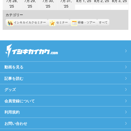
2025
2025
2
7月 28,
7月 29,
7月 30,
7月 31,
8月 1, '25
8月 2, '25
8月 3, '25
日
日
日
日
日
日
日
2025
2025
2025
2025
'25
'25
'25
'25
年
年
年
年
年
年
年
8
8
8
カテゴリー
7
7
7
7
月
月
月
イシキカイカクセミナー
セミナー
研修・ツアー
すべて
月
月
月
月
1
2
3
28
29
30
31
日
日
日
日
日
日
日
動画を見る
記事を読む
グッズ
会員登録について
利用規約
お問い合わせ