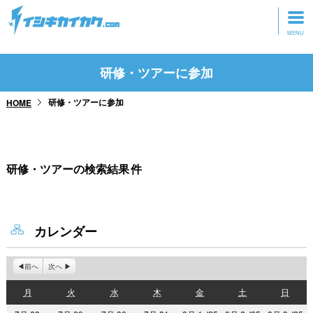
トップページ
研修・ツアーに参加
動画を見る
研修・ツアーに参加
HOME
記事を読む
セミナーに参加
研修・ツアーの検索結果
件
研修・ツアーに参加
グッズ
カレンダー
前へ
次へ
月
火
水
木
金
土
日
月
火
水
木
金
土
日
曜
曜
曜
曜
曜
曜
曜