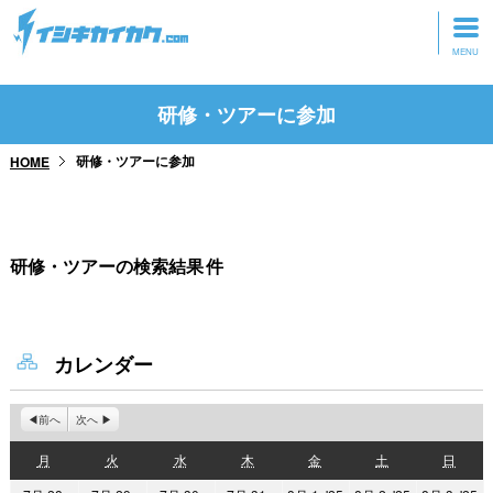
トップページ
研修・ツアーに参加
動画を見る
研修・ツアーに参加
HOME
記事を読む
セミナーに参加
研修・ツアーの検索結果
件
研修・ツアーに参加
グッズ
カレンダー
前へ
次へ
月
火
水
木
金
土
日
月
火
水
木
金
土
日
曜
曜
曜
曜
曜
曜
曜