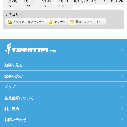
2025
2025
2
7月 28,
7月 29,
7月 30,
7月 31,
8月 1, '25
8月 2, '25
8月 3, '25
日
日
日
日
日
日
日
2025
2025
2025
2025
'25
'25
'25
'25
年
年
年
年
年
年
年
8
8
8
カテゴリー
7
7
7
7
月
月
月
イシキカイカクセミナー
セミナー
研修・ツアー
すべて
月
月
月
月
1
2
3
28
29
30
31
日
日
日
日
日
日
日
動画を見る
記事を読む
グッズ
会員登録について
利用規約
お問い合わせ