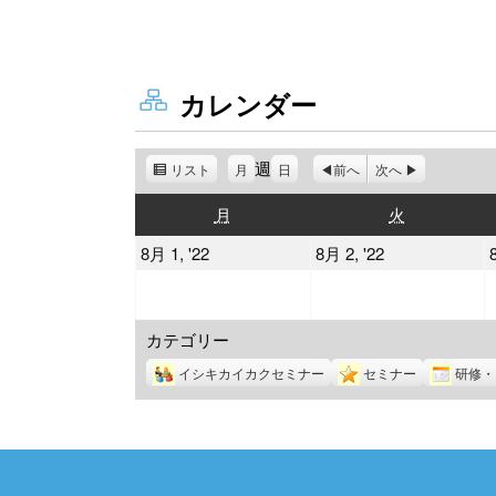
カレンダー
週
リスト
表
月
日
前へ
次へ
示
月
火
月
火
曜
曜
2022
2022
8月 1, '22
8月 2, '22
日
日
年
年
8
8
カテゴリー
月
月
1
2
イシキカイカクセミナー
セミナー
研修・
日
日