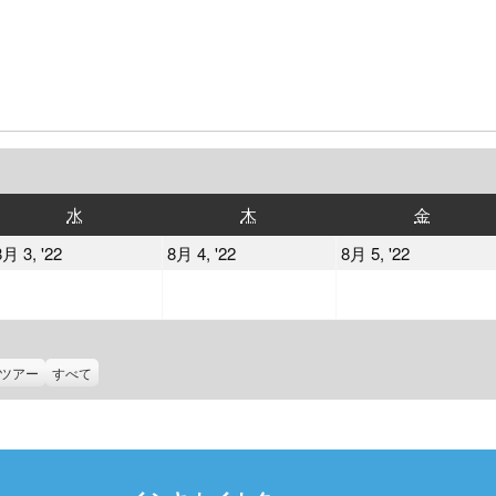
水
木
金
水
木
金
曜
曜
曜
2022
2022
2022
8月 3, '22
8月 4, '22
8月 5, '22
日
日
日
年
年
年
8
8
8
月
月
月
3
4
5
ツアー
すべて
日
日
日