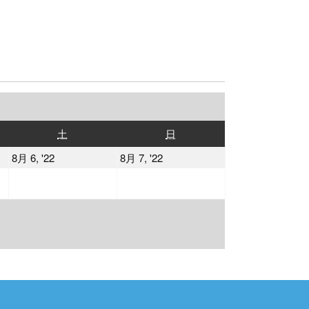
土
日
土
日
曜
曜
2022
2022
8月 6, '22
8月 7, '22
日
日
年
年
8
8
月
月
6
7
日
日