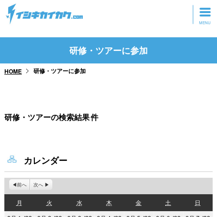
トップページ
研修・ツアーに参加
動画を見る
研修・ツアーに参加
HOME
記事を読む
セミナーに参加
研修・ツアーの検索結果
件
研修・ツアーに参加
グッズ
カレンダー
前へ
次へ
月
火
水
木
金
土
日
月
火
水
木
金
土
日
曜
曜
曜
曜
曜
曜
曜