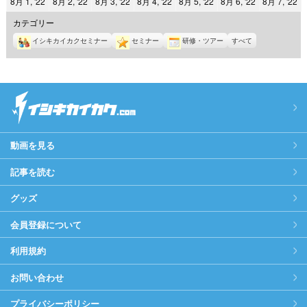
2022
2022
2022
2022
2022
2022
2
8月 1, '22
8月 2, '22
8月 3, '22
8月 4, '22
8月 5, '22
8月 6, '22
8月 7, '22
日
日
日
日
日
日
日
年
年
年
年
年
年
年
カテゴリー
8
8
8
8
8
8
8
イシキカイカクセミナー
セミナー
研修・ツアー
すべて
月
月
月
月
月
月
月
1
2
3
4
5
6
7
日
日
日
日
日
日
日
動画を見る
記事を読む
グッズ
会員登録について
利用規約
お問い合わせ
プライバシーポリシー