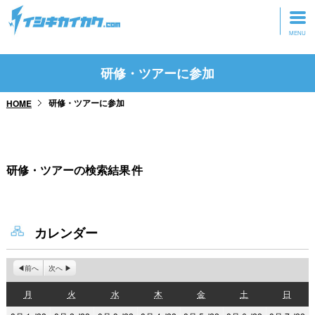
トップページ
研修・ツアーに参加
動画を見る
研修・ツアーに参加
HOME
記事を読む
セミナーに参加
研修・ツアーの検索結果
件
研修・ツアーに参加
グッズ
カレンダー
前へ
次へ
月
火
水
木
金
土
日
月
火
水
木
金
土
日
曜
曜
曜
曜
曜
曜
曜