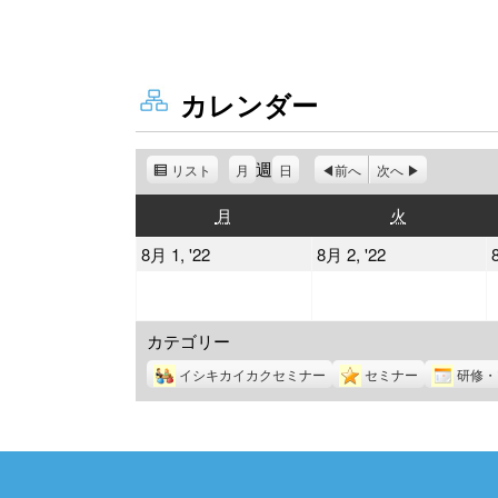
カレンダー
週
リスト
表
月
日
前へ
次へ
示
月
火
月
火
曜
曜
2022
2022
8月 1, '22
8月 2, '22
日
日
年
年
8
8
カテゴリー
月
月
1
2
イシキカイカクセミナー
セミナー
研修・
日
日