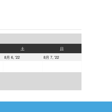
土
日
土
日
曜
曜
2022
2022
8月 6, '22
8月 7, '22
日
日
年
年
8
8
月
月
6
7
日
日