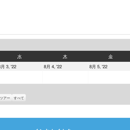
水
木
金
水
木
金
曜
曜
曜
2022
2022
2022
8月 3, '22
8月 4, '22
8月 5, '22
日
日
日
年
年
年
8
8
8
月
月
月
3
4
5
ツアー
すべて
日
日
日