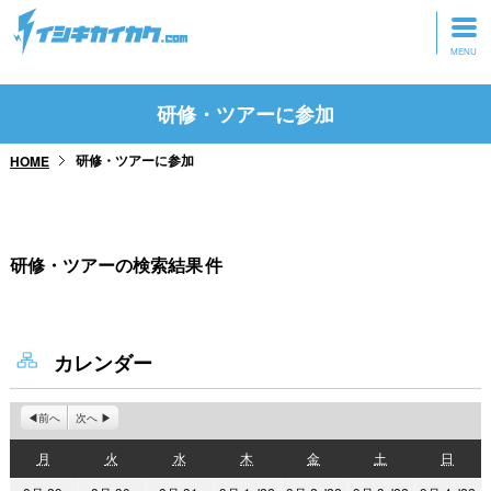
トップページ
研修・ツアーに参加
動画を見る
研修・ツアーに参加
HOME
記事を読む
セミナーに参加
研修・ツアーの検索結果
件
研修・ツアーに参加
グッズ
カレンダー
前へ
次へ
月
火
水
木
金
土
日
月
火
水
木
金
土
日
曜
曜
曜
曜
曜
曜
曜