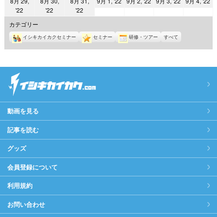
2022
2022
2022
2
8月 29,
8月 30,
8月 31,
9月 1, '22
9月 2, '22
9月 3, '22
9月 4, '22
日
日
日
日
日
日
日
2022
2022
2022
'22
'22
'22
年
年
年
年
年
年
年
9
9
9
9
カテゴリー
8
8
8
月
月
月
月
イシキカイカクセミナー
セミナー
研修・ツアー
すべて
月
月
月
1
2
3
4
29
30
31
日
日
日
日
日
日
日
動画を見る
記事を読む
グッズ
会員登録について
利用規約
お問い合わせ