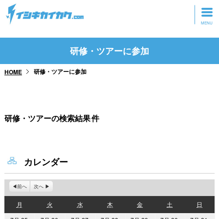
トップページ
研修・ツアーに参加
動画を見る
研修・ツアーに参加
HOME
記事を読む
セミナーに参加
研修・ツアーの検索結果
件
研修・ツアーに参加
グッズ
カレンダー
前へ
次へ
月
火
水
木
金
土
日
月
火
水
木
金
土
日
曜
曜
曜
曜
曜
曜
曜