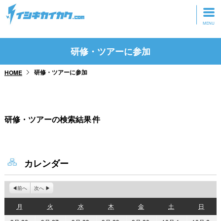
トップページ
研修・ツアーに参加
動画を見る
研修・ツアーに参加
HOME
記事を読む
セミナーに参加
研修・ツアーの検索結果
件
研修・ツアーに参加
グッズ
カレンダー
前へ
次へ
月
火
水
木
金
土
日
月
火
水
木
金
土
日
曜
曜
曜
曜
曜
曜
曜