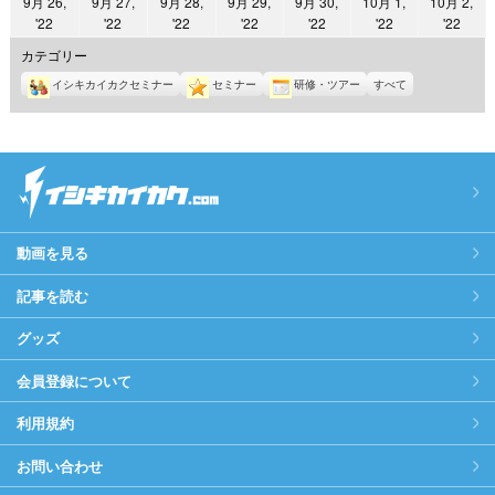
9月 26,
9月 27,
9月 28,
9月 29,
9月 30,
10月 1,
10月 2,
日
日
日
日
日
日
日
2022
2022
2022
2022
2022
2022
2022
'22
'22
'22
'22
'22
'22
'22
年
年
年
年
年
年
年
カテゴリー
9
9
9
9
9
10
10
イシキカイカクセミナー
セミナー
研修・ツアー
すべて
月
月
月
月
月
月
月
26
27
28
29
30
1
2
日
日
日
日
日
日
日
動画を見る
記事を読む
グッズ
会員登録について
利用規約
お問い合わせ