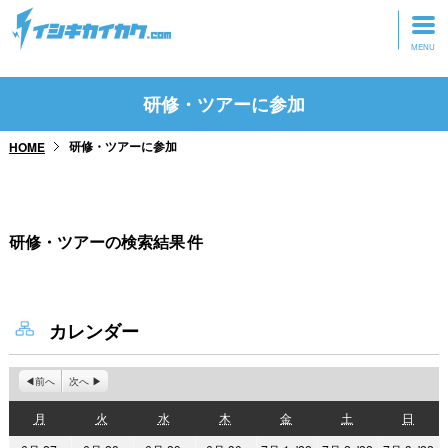
トップページ
研修・ツアーに参加
動画を見る
研修・ツアーに参加
HOME
記事を読む
セミナーに参加
研修・ツアーの検索結果
件
研修・ツアーに参加
グッズ
カレンダー
前へ
次へ
月
火
水
木
金
土
日
月
火
水
木
金
土
日
曜
曜
曜
曜
曜
曜
曜