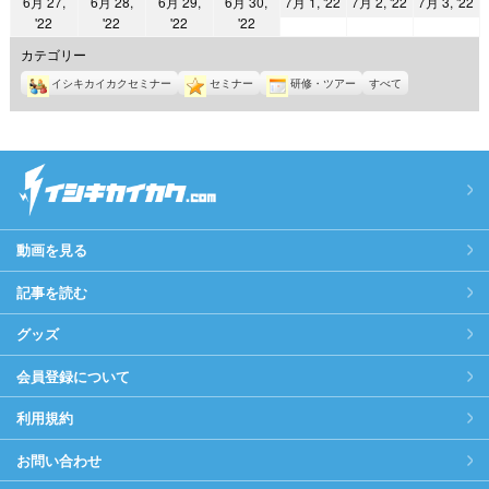
2022
2022
2
6月 27,
6月 28,
6月 29,
6月 30,
7月 1, '22
7月 2, '22
7月 3, '22
日
日
日
日
日
日
日
2022
2022
2022
2022
'22
'22
'22
'22
年
年
年
年
年
年
年
7
7
7
カテゴリー
6
6
6
6
月
月
月
イシキカイカクセミナー
セミナー
研修・ツアー
すべて
月
月
月
月
1
2
3
27
28
29
30
日
日
日
日
日
日
日
動画を見る
記事を読む
グッズ
会員登録について
利用規約
お問い合わせ