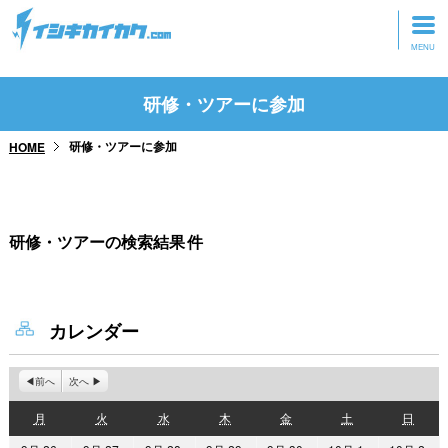
トップページ
研修・ツアーに参加
動画を見る
研修・ツアーに参加
HOME
記事を読む
セミナーに参加
研修・ツアーの検索結果
件
研修・ツアーに参加
グッズ
カレンダー
前へ
次へ
月
火
水
木
金
土
日
月
火
水
木
金
土
日
曜
曜
曜
曜
曜
曜
曜