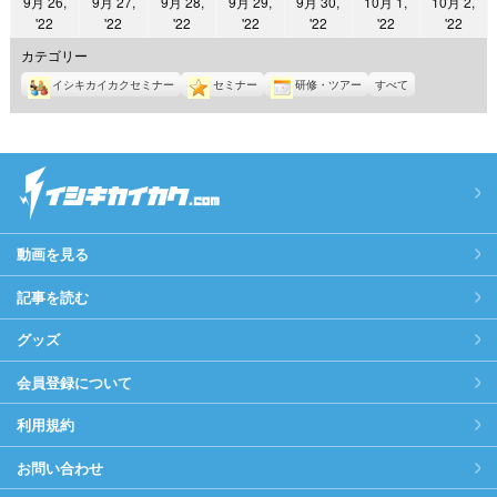
9月 26,
9月 27,
9月 28,
9月 29,
9月 30,
10月 1,
10月 2,
日
日
日
日
日
日
日
2022
2022
2022
2022
2022
2022
2022
'22
'22
'22
'22
'22
'22
'22
年
年
年
年
年
年
年
カテゴリー
9
9
9
9
9
10
10
イシキカイカクセミナー
セミナー
研修・ツアー
すべて
月
月
月
月
月
月
月
26
27
28
29
30
1
2
日
日
日
日
日
日
日
動画を見る
記事を読む
グッズ
会員登録について
利用規約
お問い合わせ