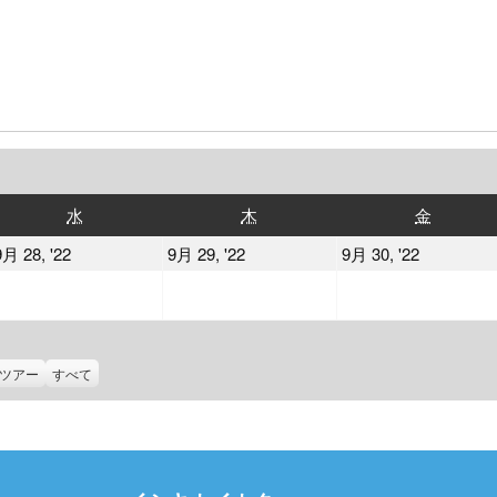
水
木
金
水
木
金
曜
曜
曜
2022
2022
2022
9月 28, '22
9月 29, '22
9月 30, '22
日
日
日
年
年
年
9
9
9
月
月
月
28
29
30
ツアー
すべて
日
日
日