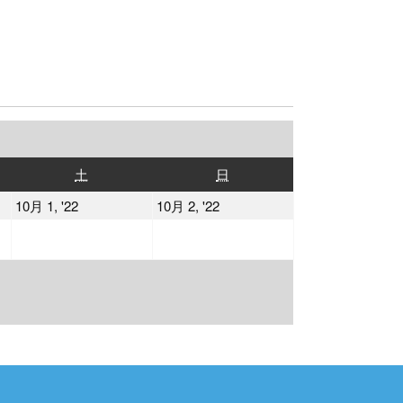
土
日
土
日
曜
曜
2022
2022
10月 1, '22
10月 2, '22
日
日
年
年
10
10
月
月
1
2
日
日