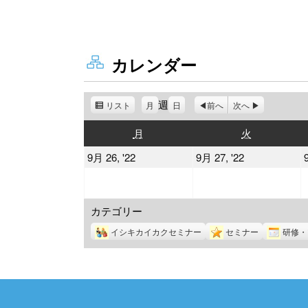
カレンダー
週
リスト
表
月
日
前へ
次へ
示
月
火
月
火
曜
曜
2022
2022
9月 26, '22
9月 27, '22
日
日
年
年
9
9
カテゴリー
月
月
26
27
イシキカイカクセミナー
セミナー
研修・
日
日