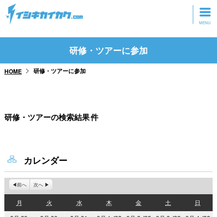
トップページ
研修・ツアーに参加
動画を見る
研修・ツアーに参加
HOME
記事を読む
セミナーに参加
研修・ツアーの検索結果
件
研修・ツアーに参加
グッズ
カレンダー
前へ
次へ
月
火
水
木
金
土
日
月
火
水
木
金
土
日
曜
曜
曜
曜
曜
曜
曜