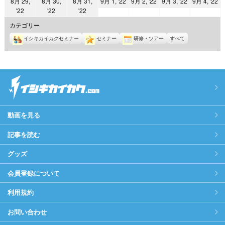
2022
2022
2022
2
8月 29,
8月 30,
8月 31,
9月 1, '22
9月 2, '22
9月 3, '22
9月 4, '22
日
日
日
日
日
日
日
2022
2022
2022
'22
'22
'22
年
年
年
年
年
年
年
9
9
9
9
カテゴリー
8
8
8
月
月
月
月
イシキカイカクセミナー
セミナー
研修・ツアー
すべて
月
月
月
1
2
3
4
29
30
31
日
日
日
日
日
日
日
動画を見る
記事を読む
グッズ
会員登録について
利用規約
お問い合わせ