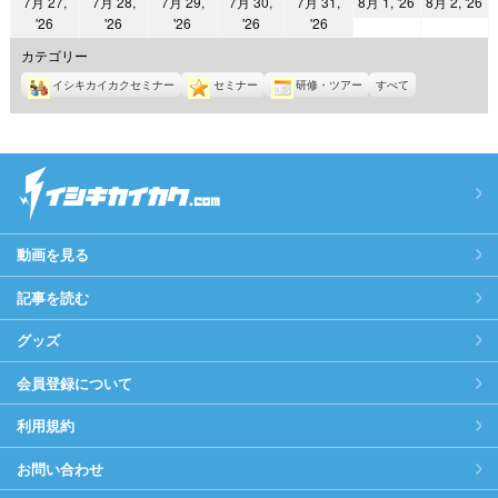
2026
2
7月 27,
7月 28,
7月 29,
7月 30,
7月 31,
8月 1, '26
8月 2, '26
日
日
日
日
日
日
日
2026
2026
2026
2026
2026
'26
'26
'26
'26
'26
年
年
年
年
年
年
年
8
8
カテゴリー
7
7
7
7
7
月
月
イシキカイカクセミナー
セミナー
研修・ツアー
すべて
月
月
月
月
月
1
2
27
28
29
30
31
日
日
日
日
日
日
日
動画を見る
記事を読む
グッズ
会員登録について
利用規約
お問い合わせ