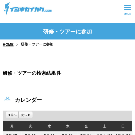
トップページ
研修・ツアーに参加
動画を見る
研修・ツアーに参加
HOME
記事を読む
セミナーに参加
研修・ツアーの検索結果
件
研修・ツアーに参加
グッズ
カレンダー
前へ
次へ
月
火
水
木
金
土
日
月
火
水
木
金
土
日
曜
曜
曜
曜
曜
曜
曜