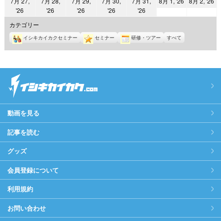
2026
2
7月 27,
7月 28,
7月 29,
7月 30,
7月 31,
8月 1, '26
8月 2, '26
日
日
日
日
日
日
日
2026
2026
2026
2026
2026
'26
'26
'26
'26
'26
年
年
年
年
年
年
年
8
8
カテゴリー
7
7
7
7
7
月
月
イシキカイカクセミナー
セミナー
研修・ツアー
すべて
月
月
月
月
月
1
2
27
28
29
30
31
日
日
日
日
日
日
日
動画を見る
記事を読む
グッズ
会員登録について
利用規約
お問い合わせ