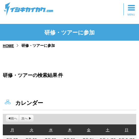
トップページ
研修・ツアーに参加
動画を見る
研修・ツアーに参加
HOME
記事を読む
セミナーに参加
研修・ツアーの検索結果
件
研修・ツアーに参加
グッズ
カレンダー
前へ
次へ
月
火
水
木
金
土
日
月
火
水
木
金
土
日
曜
曜
曜
曜
曜
曜
曜