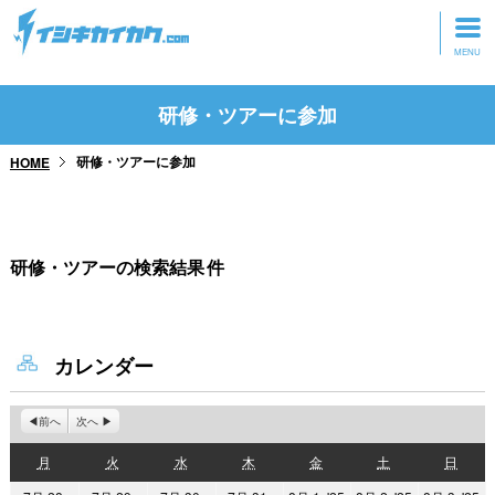
トップページ
研修・ツアーに参加
動画を見る
研修・ツアーに参加
HOME
記事を読む
セミナーに参加
研修・ツアーの検索結果
件
研修・ツアーに参加
グッズ
カレンダー
前へ
次へ
月
火
水
木
金
土
日
月
火
水
木
金
土
日
曜
曜
曜
曜
曜
曜
曜