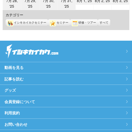
2025
2025
2
7月 28,
7月 29,
7月 30,
7月 31,
8月 1, '25
8月 2, '25
8月 3, '25
日
日
日
日
日
日
日
2025
2025
2025
2025
'25
'25
'25
'25
年
年
年
年
年
年
年
8
8
8
カテゴリー
7
7
7
7
月
月
月
イシキカイカクセミナー
セミナー
研修・ツアー
すべて
月
月
月
月
1
2
3
28
29
30
31
日
日
日
日
日
日
日
動画を見る
記事を読む
グッズ
会員登録について
利用規約
お問い合わせ