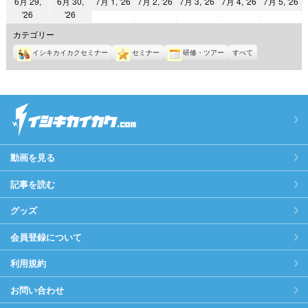
2026
2026
2026
2026
2
6月 29,
6月 30,
7月 1, '26
7月 2, '26
7月 3, '26
7月 4, '26
7月 5, '26
日
日
日
日
日
日
日
2026
2026
'26
'26
年
年
年
年
年
年
年
7
7
7
7
7
カテゴリー
6
6
月
月
月
月
月
イシキカイカクセミナー
セミナー
研修・ツアー
すべて
月
月
1
2
3
4
5
29
30
日
日
日
日
日
日
日
動画を見る
記事を読む
グッズ
会員登録について
利用規約
お問い合わせ