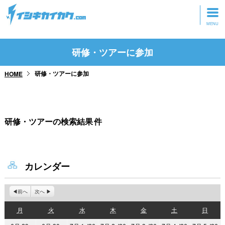
トップページ
研修・ツアーに参加
動画を見る
研修・ツアーに参加
HOME
記事を読む
セミナーに参加
研修・ツアーの検索結果
件
研修・ツアーに参加
グッズ
カレンダー
前へ
次へ
月
火
水
木
金
土
日
月
火
水
木
金
土
日
曜
曜
曜
曜
曜
曜
曜