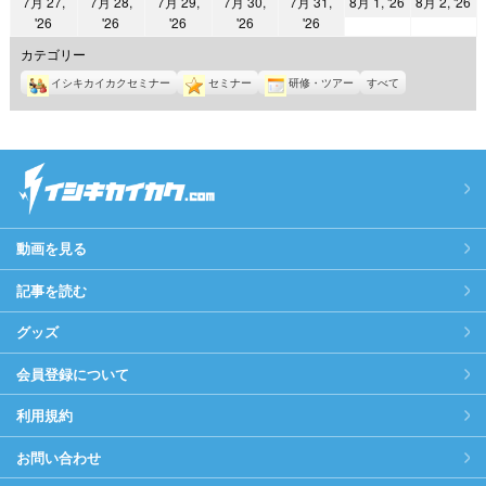
2026
2
7月 27,
7月 28,
7月 29,
7月 30,
7月 31,
8月 1, '26
8月 2, '26
日
日
日
日
日
日
日
2026
2026
2026
2026
2026
'26
'26
'26
'26
'26
年
年
年
年
年
年
年
8
8
カテゴリー
7
7
7
7
7
月
月
イシキカイカクセミナー
セミナー
研修・ツアー
すべて
月
月
月
月
月
1
2
27
28
29
30
31
日
日
日
日
日
日
日
動画を見る
記事を読む
グッズ
会員登録について
利用規約
お問い合わせ