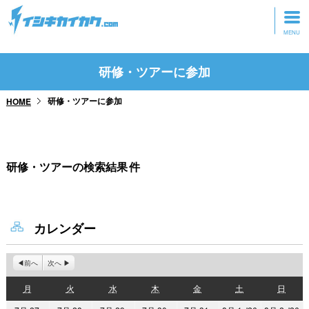
トップページ
研修・ツアーに参加
動画を見る
研修・ツアーに参加
HOME
記事を読む
セミナーに参加
研修・ツアーの検索結果
件
研修・ツアーに参加
グッズ
カレンダー
前へ
次へ
月
火
水
木
金
土
日
月
火
水
木
金
土
日
曜
曜
曜
曜
曜
曜
曜