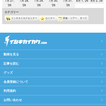
2026
2
7月 27,
7月 28,
7月 29,
7月 30,
7月 31,
8月 1, '26
8月 2, '26
日
日
日
日
日
日
日
2026
2026
2026
2026
2026
'26
'26
'26
'26
'26
年
年
年
年
年
年
年
8
8
カテゴリー
7
7
7
7
7
月
月
イシキカイカクセミナー
セミナー
研修・ツアー
すべて
月
月
月
月
月
1
2
27
28
29
30
31
日
日
日
日
日
日
日
動画を見る
記事を読む
グッズ
会員登録について
利用規約
お問い合わせ