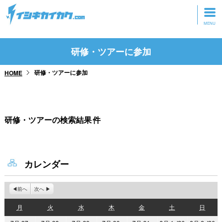
トップページ
研修・ツアーに参加
動画を見る
研修・ツアーに参加
HOME
記事を読む
セミナーに参加
研修・ツアーの検索結果
件
研修・ツアーに参加
グッズ
カレンダー
前へ
次へ
月
火
水
木
金
土
日
月
火
水
木
金
土
日
曜
曜
曜
曜
曜
曜
曜