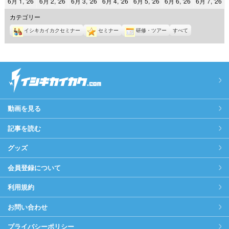
2026
2026
2026
2026
2026
2026
2
6月 1, '26
6月 2, '26
6月 3, '26
6月 4, '26
6月 5, '26
6月 6, '26
6月 7, '26
日
日
日
日
日
日
日
年
年
年
年
年
年
年
カテゴリー
6
6
6
6
6
6
6
イシキカイカクセミナー
セミナー
研修・ツアー
すべて
月
月
月
月
月
月
月
1
2
3
4
5
6
7
日
日
日
日
日
日
日
動画を見る
記事を読む
グッズ
会員登録について
利用規約
お問い合わせ
プライバシーポリシー