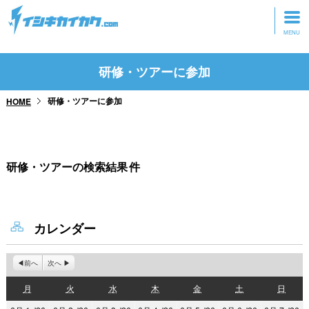
トップページ
研修・ツアーに参加
動画を見る
研修・ツアーに参加
HOME
記事を読む
セミナーに参加
研修・ツアーの検索結果
件
研修・ツアーに参加
グッズ
カレンダー
前へ
次へ
月
火
水
木
金
土
日
月
火
水
木
金
土
日
曜
曜
曜
曜
曜
曜
曜