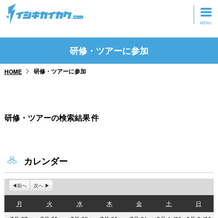
トップページ
研修・ツアーに参加
動画を見る
研修・ツアーに参加
HOME
記事を読む
セミナーに参加
研修・ツアーの検索結果
件
研修・ツアーに参加
グッズ
カレンダー
前へ
次へ
月
火
水
木
金
土
日
月
火
水
木
金
土
日
曜
曜
曜
曜
曜
曜
曜