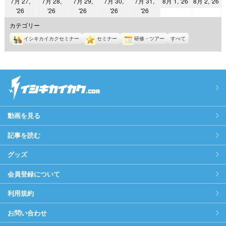
2026
2
7月 27,
7月 28,
7月 29,
7月 30,
7月 31,
8月 1, '26
8月 2, '26
日
日
日
日
日
日
日
2026
2026
2026
2026
2026
'26
'26
'26
'26
'26
年
年
年
年
年
年
年
8
8
カテゴリー
7
7
7
7
7
月
月
イシキカイカクセミナー
セミナー
研修・ツアー
すべて
月
月
月
月
月
1
2
27
28
29
30
31
日
日
日
日
日
日
日
動画を見る
記事を読む
グッズ
会員登録について
利用規約
お問い合わせ