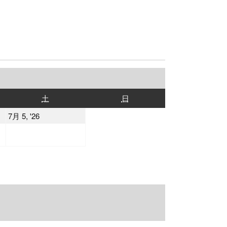
土
日
土
日
曜
曜
2026
7月 5, '26
日
日
年
7
月
5
日