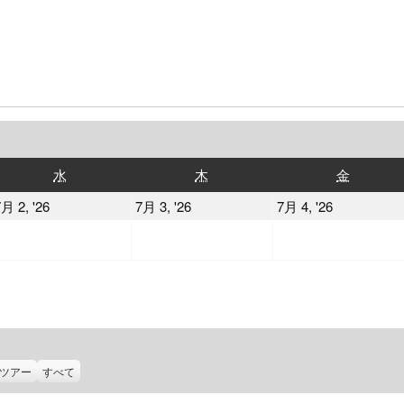
水
木
金
水
木
金
曜
曜
曜
2026
2026
2026
月 2, '26
7月 3, '26
7月 4, '26
日
日
日
年
年
年
7
7
7
月
月
月
2
3
4
日
日
日
ツアー
すべて