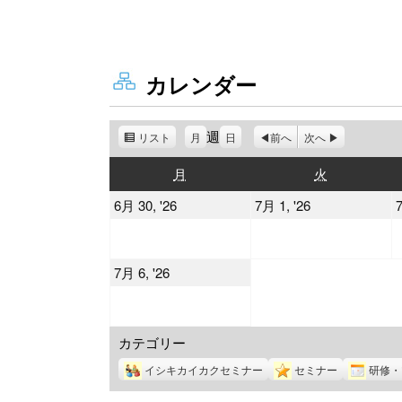
カレンダー
週
リスト
表
月
日
前へ
次へ
示
月
火
月
火
曜
曜
2026
2026
6月 30, '26
7月 1, '26
7
日
日
年
年
6
7
2026
7月 6, '26
月
月
年
30
1
7
日
日
カテゴリー
月
6
イシキカイカクセミナー
セミナー
研修・
日