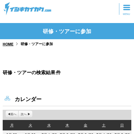
トップページ
研修・ツアーに参加
動画を見る
研修・ツアーに参加
HOME
記事を読む
セミナーに参加
研修・ツアーの検索結果
件
研修・ツアーに参加
グッズ
カレンダー
前へ
次へ
月
火
水
木
金
土
日
月
火
水
木
金
土
日
曜
曜
曜
曜
曜
曜
曜