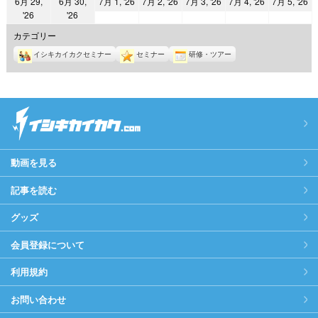
2026
2026
2026
2026
2
6月 29,
6月 30,
7月 1, '26
7月 2, '26
7月 3, '26
7月 4, '26
7月 5, '26
日
日
日
日
日
日
日
2026
2026
'26
'26
年
年
年
年
年
年
年
7
7
7
7
7
カテゴリー
6
6
月
月
月
月
月
イシキカイカクセミナー
セミナー
研修・ツアー
月
月
1
2
3
4
5
29
30
日
日
日
日
日
日
日
動画を見る
記事を読む
グッズ
会員登録について
利用規約
お問い合わせ