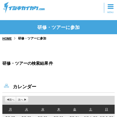
トップページ
研修・ツアーに参加
動画を見る
研修・ツアーに参加
HOME
記事を読む
セミナーに参加
研修・ツアーの検索結果
件
研修・ツアーに参加
グッズ
カレンダー
前へ
次へ
月
火
水
木
金
土
日
月
火
水
木
金
土
日
曜
曜
曜
曜
曜
曜
曜