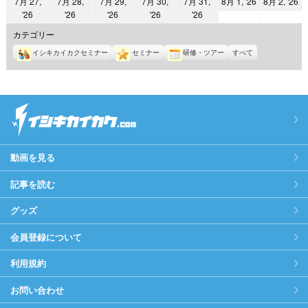
2026
2
7月 27,
7月 28,
7月 29,
7月 30,
7月 31,
8月 1, '26
8月 2, '26
日
日
日
日
日
日
日
2026
2026
2026
2026
2026
'26
'26
'26
'26
'26
年
年
年
年
年
年
年
8
8
カテゴリー
7
7
7
7
7
月
月
イシキカイカクセミナー
セミナー
研修・ツアー
すべて
月
月
月
月
月
1
2
27
28
29
30
31
日
日
日
日
日
日
日
動画を見る
記事を読む
グッズ
会員登録について
利用規約
お問い合わせ