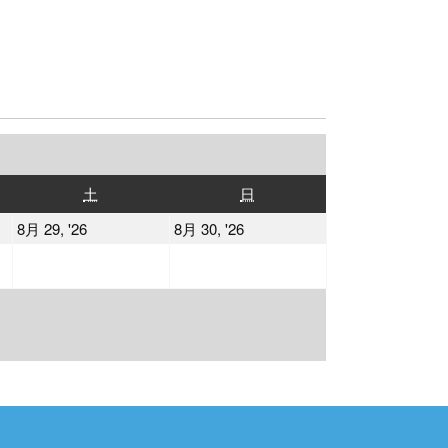
土
日
土
日
曜
曜
2026
2026
8月 29, '26
8月 30, '26
日
日
年
年
8
8
月
月
29
30
日
日