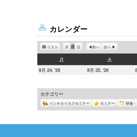
カレンダー
週
リスト
表
月
日
前へ
次へ
示
月
火
月
火
曜
曜
2026
2026
8月 24, '26
8月 25, '26
日
日
年
年
8
8
カテゴリー
月
月
24
25
イシキカイカクセミナー
セミナー
研修・
日
日