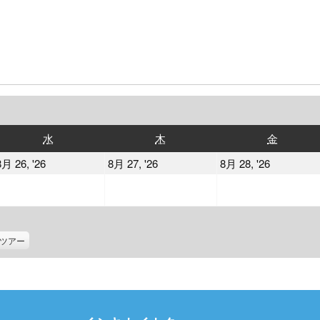
水
木
金
水
木
金
曜
曜
曜
2026
2026
2026
8月 26, '26
8月 27, '26
8月 28, '26
日
日
日
年
年
年
8
8
8
月
月
月
26
27
28
ツアー
日
日
日